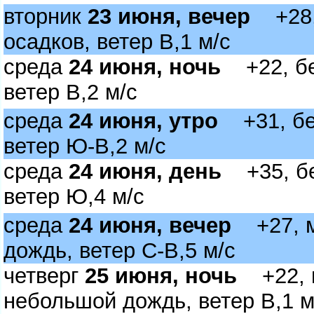
торник
23 июня, вечер
+28, 
осадков, ветер В,1 м/с
среда
24 июня, ночь
+22, без
етер В,2 м/с
среда
24 июня, утро
+31, без
етер Ю-В,2 м/с
среда
24 июня, день
+35, без
етер Ю,4 м/с
среда
24 июня, вечер
+27, м
дождь, ветер С-В,5 м/с
четвер
25 июня, ночь
+22, м
небольшой дождь, ветер В,1 м