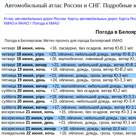
Автомобильный атлас России и СНГ. Подробные к
Атлас автомобильных дорог России. Карты автомобильных дорог. Карта Ро
/
ХМАО и ЯНАО
Погода в ХМАО
Погода в Белоя
Погода в Белоярском. Метео прогноз для города Белоярский ХМАО
четвер
18 июня, ночь
+16, пасмурно, без осадков, ветер Ю-В,1 м/с
четвер
18 июня, утро
+23, облачно, небольшой дождь, ветер Ю-В,2 
четвер
18 июня, день
+26, малооблачно, ливневый дождь, ветер Ю,
четвер
18 июня, вечер
+21, облачно, небольшой дождь, ветер Ю-В,2
пятница
19 июня, ночь
+18, облачно, дождь, гроза, ветер Ю-В,2 м/с
пятница
19 июня, утро
+21, облачно, дождь, гроза, ветер Ю,3 м/с
пятница
19 июня, день
+24, облачно, дождь, гроза, ветер Ю-З,3 м/с
пятница
19 июня, вечер
+21, малооблачно, небольшой дождь, ветер 
суббота
20 июня, ночь
+17, облачно, без осадков, ветер Ю,2 м/с
суббота
20 июня, утро
+19, облачно, небольшой дождь, ветер Ю-З,3 
суббота
20 июня, день
+23, облачно, небольшой дождь, ветер Ю-З,4 
суббота
20 июня, вечер
+17, облачно, небольшой дождь, ветер Ю-З,2
оскресенье
21 июня, ночь
+15, облачно, без осадков, ветер Ю-З,1 м
оскресенье
21 июня, утро
+20, облачно, небольшой дождь, гро, вете
оскресенье
21 июня, день
+21, облачно, дождь, гроза, ветер Ю,1 м/
оскресенье
21 июня, вечер
+18, облачно, дождь, ветер Ш,0 м/с
понедельник
22 июня, ночь
+16, облачно, дождь, гроза, туман, ветер