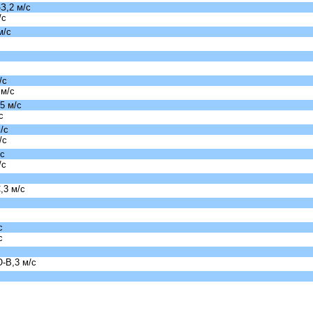
З,2 м/с
/с
м/с
/с
 м/с
5 м/с
с
/с
/с
/с
/с
,3 м/с
с
с
-В,3 м/с