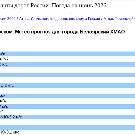
арты дорог России. Погода на июнь 2026
/
/
ссии 2026
Атлас Уральского федерального округа России
Атлас Тюменской 
рском. Метео прогноз для города Белоярский ХМАО
м/с
2 м/с
 м/с
Ю,2 м/с
м/с
м/с
 м/с
/с
р Ю-З,2 м/с
с
 Ю-З,1 м/с