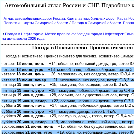
Автомобильный атлас России и СНГ. Подробные к
Атлас автомобильных дорог России. Карты автомобильных дорог. Карта Ро
/
Поволжья - карты Самарской области
Погода в Самарской области. Прогн
Погода в Нефтегорске. Метео прогноз фобос для города Нефтегорск Самар
на июнь месяц 2026 года
Погода в Похвистнево. Прогноз гисметео 
Погода в Похвистнево. Прогноз гисметео для поселка Похвистнево Самарск
четвер
18 июня, ночь
+14, облачно, небольшой дождь, гро, ветер Ю-
четвер
18 июня, утро
+18, малооблачно, небольшой дождь, ветер З,
четвер
18 июня, день
+26, малооблачно, без осадков, ветер Ю-З,4 м
четвер
18 июня, вечер
+21, безоблачно, без осадков, ветер Ю-З,3 м
пятница
19 июня, ночь
+15, пасмурно, без осадков, ветер Ш,0 м/с
пятница
19 июня, утро
+19, пасмурно, небольшой дождь, ветер С,4 м
пятница
19 июня, день
+28, облачно, без существенных оса, ветер Ю
пятница
19 июня, вечер
+22, облачно, небольшой дождь, ветер С-З,1
суббота
20 июня, ночь
+17, пасмурно, небольшой дождь, ветер В,2 
суббота
20 июня, утро
+17, пасмурно, дождь, ветер В,4 м/с
суббота
20 июня, день
+23, пасмурно, дождь, гроза, ветер Ю-В,4 м/с
суббота
20 июня, вечер
+19, малооблачно, небольшой дождь, ветер З
оскресенье
21 июня, ночь
+15, облачно, без существенных оса, вет
оскресенье
21 июня, утро
+19, облачно, небольшой дождь, ветер Ю-