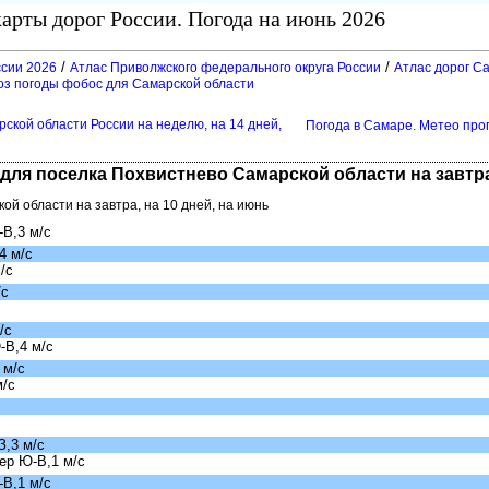
арты дорог России. Погода на июнь 2026
/
/
ссии 2026
Атлас Приволжского федерального округа России
Атлас дорог С
оз погоды фобос для Самарской области
ской области России на неделю, на 14 дней,
Погода в Самаре. Метео прог
для поселка Похвистнево Самарской области на завтра,
ой области на завтра, на 10 дней, на июнь
В,3 м/с
4 м/с
/с
/с
/с
-В,4 м/с
 м/с
м/с
,3 м/с
ер Ю-В,1 м/с
В,1 м/с